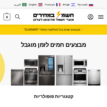
Русский
עִבְרִית
Français
English
العربية
0
מבצעים שווים בכל מחלקות האתר! "SUMMER"
מבצעים חמים לזמן מוגבל
קטגוריות פופולריות