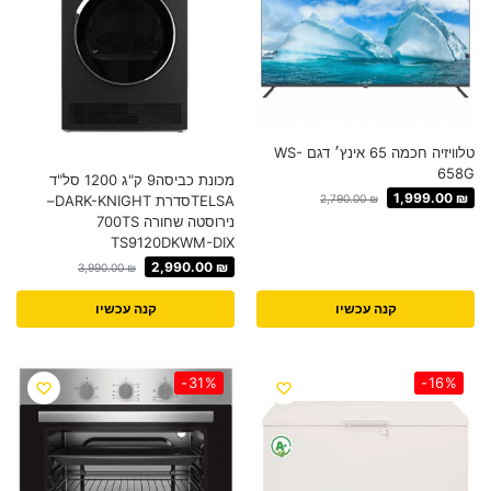
טלוויזיה חכמה 65 אינץ׳ דגם WS-
658G
מכונת כביסה9 ק"ג 1200 סל"ד
1,999.00
₪
TELSAסדרת DARK-KNIGHT–
2,790.00
₪
נירוסטה שחורה 700TS
TS9120DKWM-DIX
2,990.00
₪
3,990.00
₪
קנה עכשיו
קנה עכשיו
-31%
-16%