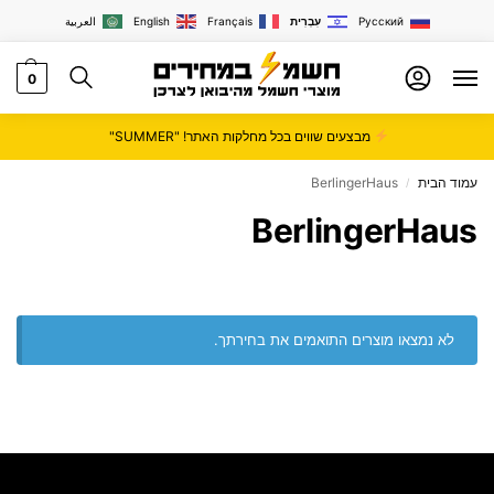
Русский
עִבְרִית
Français
English
العربية
0
מבצעים שווים בכל מחלקות האתר! "SUMMER"
עמוד הבית
BerlingerHaus
/
BerlingerHaus
לא נמצאו מוצרים התואמים את בחירתך.