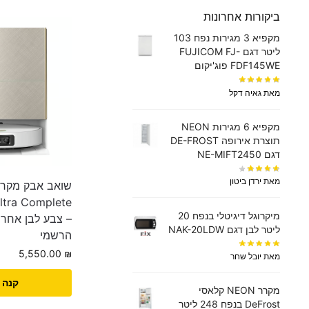
ביקורות אחרונות
מקפיא 3 מגירות נפח 103
ליטר דגם FUJICOM FJ-
FDF145WE פוג'יקום
מאת גאיה דקל
מקפיא 6 מגירות NEON
תוצרת אירופה DE-FROST
דגם NE-MIFT2450
מאת ירדן ביטון
שואב אבק מקרצ
ltra Complete
מיקרוגל דיגיטלי בנפח 20
– צבע לבן אחריו
ליטר לבן דגם NAK-20LDW
הרשמי
5,550.00
₪
מאת יובל שחר
קנה 
מקרר NEON קלאסי
DeFrost בנפח 248 ליטר