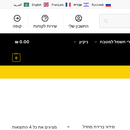
Русский
עִבְרִית
Français
English
العربية
החשבון שלי
שירות לקוחות
קופה
רי חשמל למטבח
ניקיון
0.00
₪
0
מציגים את כל ⁦4⁩ התוצאות