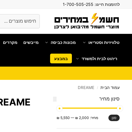
להזמנות חייגו:
1-700-505-255
חיפוש
טלוויזיות וסטריאו
מכונות כביסה
מייבשים
מקררים
ריהוט לבית ולמשרד
במבצע
עמוד הבית
DREAME
/
סינון מחיר
REAME
מחיר:
2,000 ₪
—
5,550 ₪
סנן