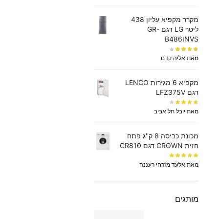
מקרר מקפיא עליון 438
‏ליטר LG דגם GR-
B486INVS
מאת אליה קדם
מקפיא 6 מגירות LENCO
דגם LFZ375V
מאת יובל תל אביב
מכונת כביסה 8 ק''ג פתח
חזית CROWN דגם CR810
מאת אלעד מזרחי רעננה
מותגים