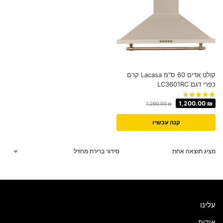
קולט אדים 60 ס"מ Lacasa קרם
כפרי דגם LC3601RC
1,200.00
₪
1,290.00
₪
קנה עכשיו
מציג תוצאה אחת
עלינו
אודות