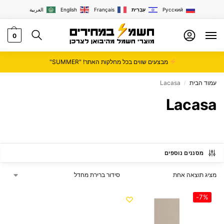
Русский
עִבְרִית
Français
English
العربية
0
מבצעים שווים בכל מחלקות האתר! "SUMMER"
עמוד הבית
Lacasa
/
Lacasa
מסננים נוספים
מציג תוצאה אחת
-7%