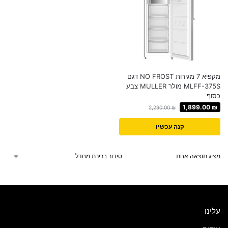
מקפיא 7 מגירות NO FROST דגם
MLFF-375S מולר MULLER צבע
כסוף
1,899.00
₪
2,290.00
₪
קנה עכשיו
מציג תוצאה אחת
עלינו