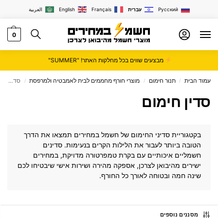
Русский
עִבְרִית
Français
English
العربية
0
מבצעים שווים בכל מחלקות האתר! "SUMMER"
עמוד הבית
תנור חימום
מוצרי חורף מחממים לבית לאמבטיה ולמרפסת
סדין חימום
/
/
/
סדין חימום
בקטגוריית סדיני החימום של
חשמל במחירים
תמצאו את הדרך
הטובה ביותר לעבור את הלילות הקרים בנעימות. סדינים
חשמליים איכותיים עם בקרת טמפרטורה מדויקת, במחירים
ישירים מהיבואן לצרכן, אספקה מהירה ושירות אישי שיבטיחו לכם
שינה חמה ובטוחה לאורך כל החורף.
מסננים נוספים