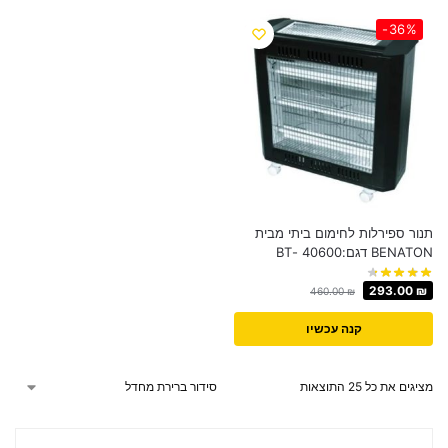
-36%
תנור ספירלות לחימום ביתי מבית
BENATON דגם:40600 -BT
293.00
₪
460.00
₪
קנה עכשיו
מציגים את כל ⁦25⁩ התוצאות