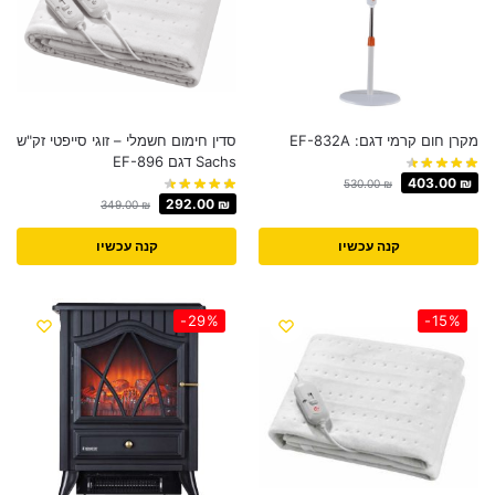
מקרן חום קרמי דגם: EF-832A
סדין חימום חשמלי – זוגי סייפטי זק"ש
Sachs דגם EF-896
403.00
₪
530.00
₪
292.00
₪
349.00
₪
קנה עכשיו
קנה עכשיו
-29%
-15%