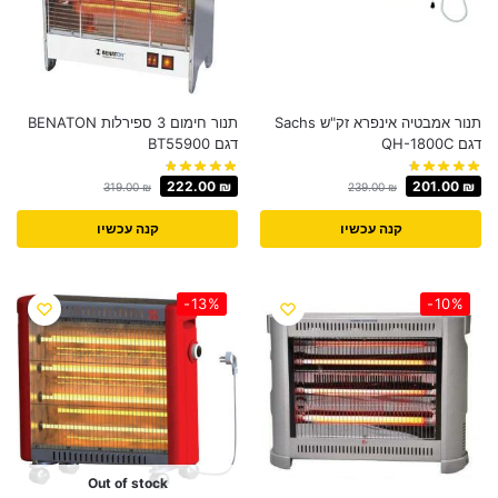
תנור אמבטיה אינפרא זק"ש Sachs
תנור חימום 3 ספירלות BENATON
דגם QH-1800C
דגם BT55900
222.00
₪
201.00
₪
319.00
₪
239.00
₪
קנה עכשיו
קנה עכשיו
-13%
-10%
Out of stock