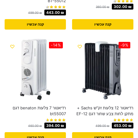
BT-55012
302.00
₪
360.00
₪
443.00
₪
499.00
₪
קנה עכשיו
קנה עכשיו
-14%
-9%
רדיאטור 12 צלעות זק"ש Sachs +
רדיאטור 7 צלעות benaton דגם
מתקן לחות צבע שחור דגם EF-12
bt55007
394.00
₪
453.00
₪
460.00
₪
499.00
₪
קנה עכשיו
קנה עכשיו