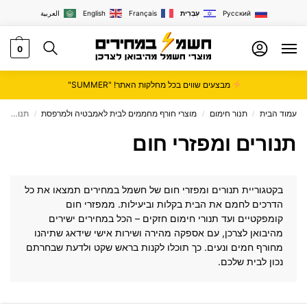
Русский
עִבְרִית
Français
English
العربية
0
מבצעים שווים בכל מחלקות האתר! "SUMMER"
עמוד הבית
תנור חימום
מוצרי חורף מחממים לבית לאמבטיה ולמרפסת
תנורים ומפזרי חום
/
/
/
תנורים ומפזרי חום
בקטגוריית תנורים ומפזרי חום של
חשמל במחירים
תמצאו את כל
הדרכים לחמם את הבית בקלות וביעילות. ממפזרי חום
קומפקטיים ועד תנורי חימום חזקים – הכל במחירים ישירים
מהיבואן לצרכן, עם אספקה מהירה ושירות אישי שידאג שתיהנו
מחורף חמים ונעים. כך תוכלו לקנות בראש שקט ולדעת שבחרתם
נכון לבית שלכם.