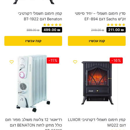
סדין חימום חשמלי – יחיד סייפטי
קמין חימום חשמלי דקורטיבי
זק"ש Sachs דגם EF-894
Benaton דגם BT-1922
499.00
₪
211.00
₪
699.00
₪
249.00
₪
קנה עכשיו
קנה עכשיו
-11%
-16%
קמין חימום חשמלי דקורטיבי LUXOR
רדיאטור 12 צלעות משולב מפזר חום
דגם MQ22
כולל מתקן לחות BENATON דגם