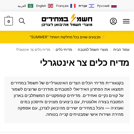
Русский
עִבְרִית
Français
English
العربية
0
מבצעים שווים בכל מחלקות האתר! "SUMMER"
עמוד הבית
מוצרי חשמל למטבח
מדיחי כלים
מדיח כלים צר אינטגרלי
/
/
/
מדיח כלים צר אינטגרלי
בקטגוריית מדיחי הכלים הצרים האינטגרליים של
חשמל במחירים
תמצאו את הפתרון האידיאלי למטבחים מודרניים שרוצים לשמור
על קווים נקיים ואחידים. מדיחים קומפקטיים המשתלבים בארון
המטבח בצורה אלגנטית, עם ביצועים מצוינים וחיסכון במים
ואנרגיה — והכל במחירים ישירים מהיבואן לצרכן, עם אספקה
מהירה ושירות אישי שמבטיחים קנייה בטוחה.