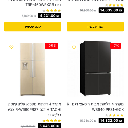
דגם TRF-460WEXGB
14,635.00
₪
16,900.00
₪
4,231.00
₪
5,100.00
₪
קנה עכשיו
קנה עכשיו
-25%
-7%
מקרר 4 דלתות מבית היטאצי דגם R-
מקרר 4 דלתות מקפיא עליון קיוסק
WB640 PRS1-GCK
HITACHI דגם R-W660PRS7 צבע
בז'/שחור
14,332.00
₪
15,350.00
₪
5,646.00
₪
7,550.00
₪