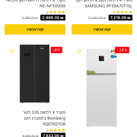
מקרר 4 דלתות מקפיא תחתון דגם
מקרר 4 דלתות נירוסטה נאון NEON
NE-NF5000IX
SAMSUNG RF59A70T1SL
2,899.00
₪
7,219.00
₪
3,399.00
₪
10,084.85
₪
קנה עכשיו
קנה עכשיו
-8%
-24%
מקרר 4 דלתות 535 ליטר
Blomberg בלומברג דגם
KQD1621GB
7,833.00
₪
8,560.00
₪