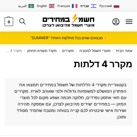
Русский
עִבְרִית
Français
English
العربية
0
מבצעים שווים בכל מחלקות האתר! "SUMMER"
עמוד הבית
מוצרי חשמל למטבח
מקררים
מקרר מקפיא תחתון
מקרר 4 דלתות
/
/
/
/
מקרר 4 דלתות
בקטגוריית מקררי 4 הדלתות של
חשמל במחירים
תמצאו את
הפתרון המושלם למשפחות גדולות ולמי שאוהב לארח. מקררים
עם תאי אחסון נפרדים, חלוקה חכמה ושפע מקום לכל מוצרי
המזון — במחירים ישירים מהיבואן לצרכן, עם אספקה מהירה
ושירות אישי שיבטיחו לכם קנייה בטוחה ומטבח שתמיד מסודר
ומוכן.