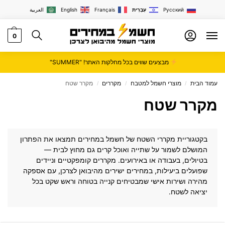
Русский
עִבְרִית
Français
English
العربية
0
מבצעים שווים בכל מחלקות האתר! "SUMMER"
עמוד הבית
מוצרי חשמל למטבח
מקררים
מקרר שטח
/
/
/
מקרר שטח
בקטגוריית מקררי השטח של
חשמל במחירים
תמצאו את הפתרון
המושלם לשמור על שתייה ואוכל קרים גם מחוץ לבית —
בטיולים, בעבודה או באירועים. מקררים קומפקטיים וניידים
שפועלים ביעילות, במחירים ישירים מהיבואן לצרכן, עם אספקה
מהירה ושירות אישי שמבטיחים קנייה בטוחה וראש שקט בכל
יציאה לשטח.