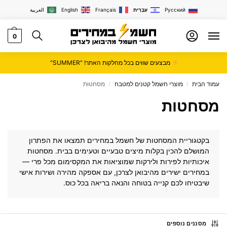
Русский
עִבְרִית
Français
English
العربية
0
מבצעים שווים בכל מחלקות האתר! "SUMMER"
עמוד הבית
מוצרי חשמל קטנים למטבח
מסחטות
/
/
מסחטות
בקטגוריית המסחטות של
חשמל במחירים
תמצאו את הפתרון
המושלם להכין בקלות מיצים טבעיים וטעימים בבית. מסחטות
איכותיות לפירות ולירקות שמוציאות את המקסימום מכל פרי —
במחירים ישירים מהיבואן לצרכן, עם אספקה מהירה ושירות אישי
שיבטיחו לכם קנייה בטוחה והנאה בריאה בכל כוס.
מסננים נוספים