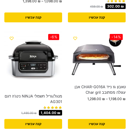
1,398.00
₪
–
1,098.00
₪
302.00
₪
459.00
₪
קנה עכשיו
קנה עכשיו
-6%
-14%
טאבון גז נייד CHAR-G016A אבן
עגולה מסתובב Char gril
‏‏מנגל/גריל חשמלי NINJA נינג'ה דגם
1,298.00
₪
–
1,198.00
₪
AG301
1,404.00
₪
1,490.00
₪
קנה עכשיו
קנה עכשיו