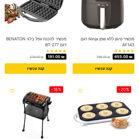
מכשיר טיגון ‏ללא שמן Ninja דגם
מכשיר להכנת וופל בלגי BENATON
AF143
דגם BT-277
191.00
₪
655.00
₪
279.00
₪
799.00
₪
קנה עכשיו
קנה עכשיו
-16%
-20%