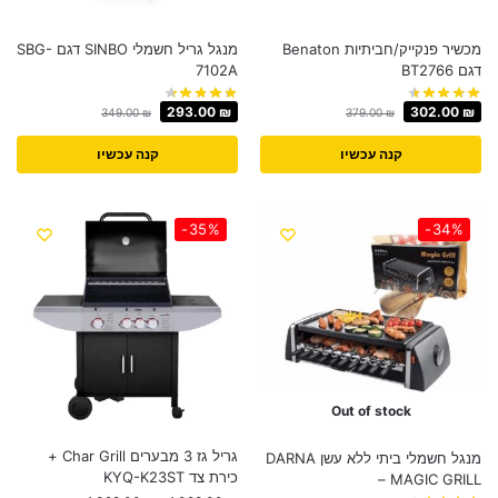
‏מכשיר פנקייק/חביתיות Benaton
מנגל גריל חשמלי SINBO דגם SBG-
דגם BT2766
7102A
293.00
₪
302.00
₪
349.00
₪
379.00
₪
קנה עכשיו
קנה עכשיו
-35%
-34%
Out of stock
גריל גז 3 מבערים Char Grill +
מנגל חשמלי ביתי ללא עשן DARNA
כירת צד KYQ-K23ST
– MAGIC GRILL