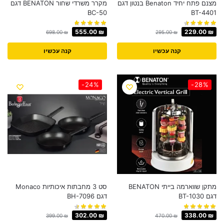
מצנם פתח יחיד Benaton בנטון דגם
מקרר משרדי שחור BENATON דגם
BC-50
BT-4401
555.00
₪
229.00
₪
698.00
₪
295.00
₪
קנה עכשיו
קנה עכשיו
-24%
-28%
מתקן שווארמה בייתי BENATON
סט 3 מחבתות איכותיות Monaco
דגם BT-1030
דגם BH-7096
302.00
₪
338.00
₪
399.00
₪
470.00
₪