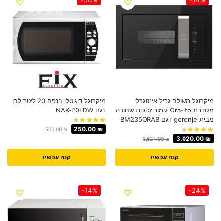
מיקרוגל משולב גריל אינטגרלי
מיקרוגל דיגיטלי בנפח 20 ליטר לבן
מסדרת Ora-ito גימור זכוכית שחורה
דגם NAK-20LDW
מבית gorenje דגם BM235ORAB
250.00
₪
500.00
₪
3,020.00
₪
3,524.90
₪
קנה עכשיו
קנה עכשיו
-14%
-24%