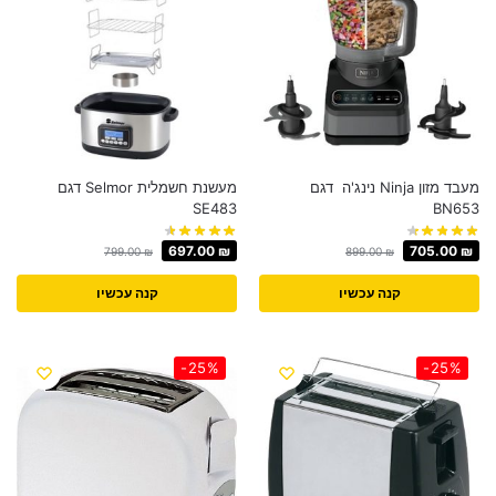
מעבד מזון Ninja נינג'ה דגם
מעשנת ‏חשמלית Selmor דגם
SE483
BN653
697.00
₪
705.00
₪
799.00
₪
899.00
₪
קנה עכשיו
קנה עכשיו
-25%
-25%