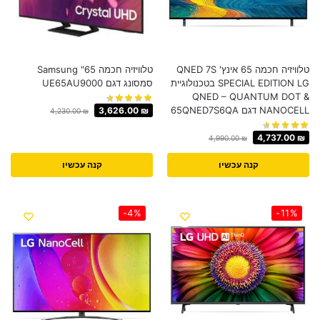
טלוויזיה חכמה 65 אינץ' QNED 7S
טלוויזיה חכמה 65" Samsung
SPECIAL EDITION LG בטכנולוגיית
סמסונג דגם UE65AU9000
QNED – QUANTUM DOT &
NANOCELL דגם 65QNED7S6QA
3,626.00
₪
4,230.00
₪
4,737.00
₪
4,990.00
₪
קנה עכשיו
קנה עכשיו
-4%
-11%