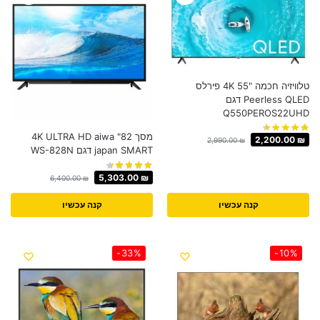
טלוויזיה חכמה "55 4K פירלס
Peerless QLED דגם
Q550PEROS22UHD
מסך 82" 4K ULTRA HD aiwa
2,200.00
₪
2,990.00
₪
japan SMART דגם WS-828N
5,303.00
₪
6,400.00
₪
קנה עכשיו
קנה עכשיו
-33%
-10%