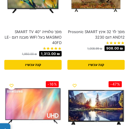
מסך לד 32 אינץ Prosonic SMART
מסך טלוויזיה SMART TV 40"
AND12 דגם 3230
MASIMO בעל WIFI מובנה דגם LE-
40FD
908.00
₪
1,008.99
₪
1,313.00
₪
1,950.00
₪
קנה עכשיו
קנה עכשיו
-16%
-47%