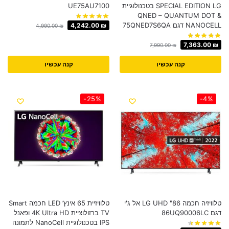
SPECIAL EDITION LG בטכנולוגיית
UE75AU7100 ​
QNED – QUANTUM DOT &
NANOCELL דגם 75QNED7S6QA
4,242.00
₪
4,990.00
₪
7,363.00
₪
7,990.00
₪
קנה עכשיו
קנה עכשיו
-25%
-4%
טלוויזיה חכמה 86" LG UHD אל ג'י
טלוויזיית 65 אינץ’ LED חכמה Smart
דגם 86UQ90006LC
TV ברזולוציית 4K Ultra HD ופאנל
IPS בטכנולוגיית NanoCell לתמונה