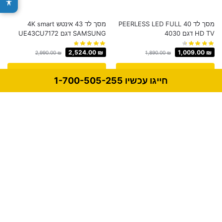
מסך לד 40 PEERLESS LED FULL
מסך לד 43 אינטש 4K smart
HD TV דגם 4030
SAMSUNG דגם UE43CU7172
2,524.00
₪
1,009.00
₪
2,990.00
₪
1,890.00
₪
קנה עכשיו
קנה עכשיו
חייגו עכשיו 1-700-505-255
-19%
-27%
טלוויזיה בגודל 55 אינץ' בטכנולוגיית
מסך לד 55 אינץ SMART דגם
QLED 4K Smart TV מבית
55SM300