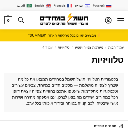
Русский
עִבְרִית
Français
English
العربية
0
מבצעים שווים בכל מחלקות האתר! "SUMMER"
עמוד הבית
מערכות צפייה ושמע
טלוויזיות
עמוד 4
/
/
/
טלוויזיות
בקטגוריית הטלוויזיות של
חשמל במחירים
תמצאו את כל מה
שצריך לצפייה מושלמת — מסכים חדים במיוחד, צבעים עשירים
וטכנולוגיות מתקדמות שיעטפו אתכם בחוויית צפייה יוצאת דופן.
הכל במחירים ישירים מהיבואן לצרכן, עם אספקה מהירה ושירות
אישי שיבטיחו לכם קנייה בטוחה ובידור איכותי בכל ערב.
מסננים נוספים