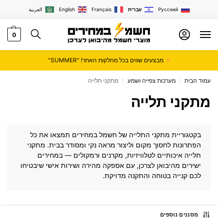
Русский
עִבְרִית
Français
English
العربية
0
מבצעים שווים בכל מחלקות האתר! "SUMMER"
עמוד הבית
מערכות צפייה ושמע
מתקני תלייה
/
/
מתקני תלייה
בקטגוריית מתקני התלייה של
חשמל במחירים
תמצאו את כל
הפתרונות לחסוך מקום וליצור מראה נקי ומסודר בבית. מתקני
תלייה איכותיים לטלוויזיות, מקרנים ורמקולים — במחירים
ישירים מהיבואן לצרכן, עם אספקה מהירה ושירות אישי שיבטיחו
לכם קנייה בטוחה והתקנה מדויקת.
מסננים נוספים