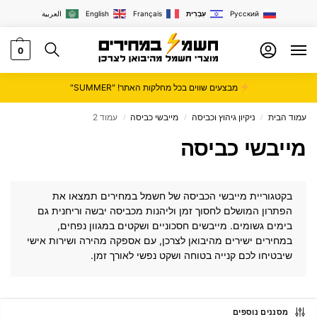
Русский
עִבְרִית
Français
English
العربية
0
מבצעים שווים בכל מחלקות האתר! "SUMMER"
עמוד הבית
ניקיון גיהוץ וכביסה
מייבשי כביסה
עמוד 2
/
/
/
מייבשי כביסה
בקטגוריית מייבשי הכביסה של
חשמל במחירים
תמצאו את
הפתרון המושלם לחסוך זמן וליהנות מכביסה יבשה וריחנית גם
בימים גשומים. מייבשים חסכוניים ושקטים במגוון נפחים,
במחירים ישירים מהיבואן לצרכן, עם אספקה מהירה ושירות אישי
שיבטיחו לכם קנייה בטוחה ושקט נפשי לאורך זמן.
מסננים נוספים