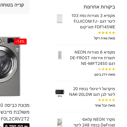
קנייה בטוחה 
ביקורות אחרונות
מקפיא 3 מגירות נפח 103
ליטר דגם FUJICOM FJ-
FDF145WE פוג'יקום
מאת גאיה דקל
-14%
מקפיא 6 מגירות NEON
תוצרת אירופה DE-FROST
דגם NE-MIFT2450
מאת ירדן ביטון
מיקרוגל דיגיטלי בנפח 20
ליטר לבן דגם NAK-20LDW
מאת יובל שחר
F0L2CRV2T2
מקרר NEON קלאסי
DeFrost בנפח 248 ליטר
6,790.00
₪
₪