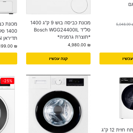
BO דגם
מכונת כביסה ‏‏בוש 9 ‏ק"ג 1400
5,048.99
סל"ד Bosch WGG24400IL
*תוצרת גרמניה*
תדיראן TADIRAN
4,980.00
₪
,199.00
₪
עכשיו
קנה עכשיו
-25%
מכונת כביסה פתח חזית 12 ק”ג