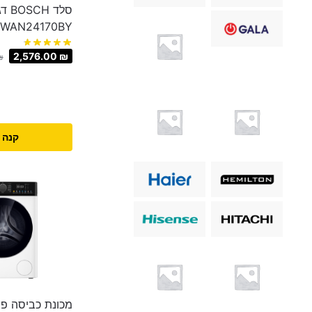
סלד SCH
WAN24170BY
2,576.00
₪
₪
קנה 