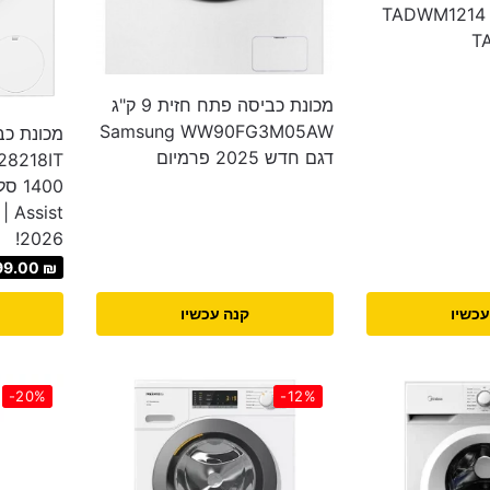
1400 סל”ד לבן TADWM1214
מכונת כביסה פתח חזית 9 ק"ג
Samsung WW90FG3M05AW
דגם חדש 2025 פרמיום
2026!
99.00
₪
עכשיו
קנה עכשיו
-20%
-12%