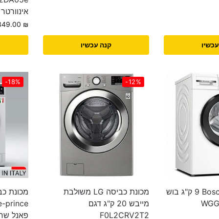
אינוורטר לבן
,349.00
₪
עכשיו
קנה עכשיו
-18%
-12%
מכונת כביסה Bosch ‏9 ‏ק"ג בוש
מכונת כביסה LG משולבת
מייבש 20 ‏ק"ג דגם
F0L2CRV2T2