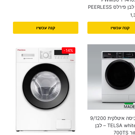
 פירלס PEERLESS
1
קנה עכשיו
קנה עכשיו
-14%
מכונת כביסה איטלקית 9/1200
TELSA white-prince – לבן
פאנל שחור 700TS