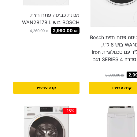
מכונת כביסה פתח חזית
BOSCH בוש WAN28178IL
2,990.00
₪
4,260.00
₪
מכונת כביסה פתח חזית Bosch
WAN28218IT בוש 8 ק"ג,
1400 סל"ד עם טכנולוגיית Iron
Assist | סדרה 4 SERIES דגם
2,9
3,999.00
₪
קנה עכשיו
קנה עכשיו
-15%