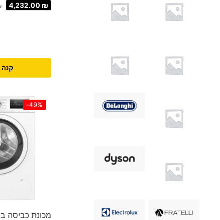
4,232.00
₪
₪
קנה 
-49%