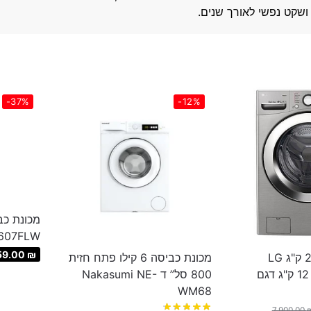
ושקט נפשי לאורך שנים.
-37%
-12%
607FLW
59.00
₪
מכונת כביסה 20 ק"ג LG
מכונת כביסה 6 קילו פתח חזית
משולבת מייבש 12 ‏ק"ג דגם
800 סל” ד Nakasumi NE-
WM68
7,900.00