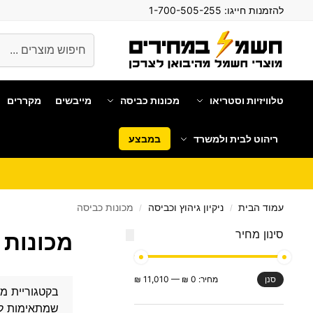
להזמנות חייגו:
1-700-505-255
חיפוש
טלוויזיות וסטריאו
מכונות כביסה
מייבשים
מקררים
ריהוט לבית ולמשרד
במבצע
עמוד הבית
ניקיון גיהוץ וכביסה
מכונות כביסה
/
/
סינון מחיר
מכונות 
מחיר:
0 ₪
—
11,010 ₪
סנן
בקטגוריית מ
שמתאימות לכ