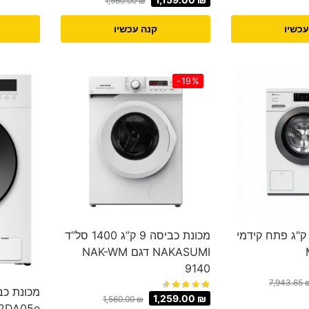
1,560.00
₪
עכשיו
קנה עכשיו
-19%
כונת כביסה 9 ק"ג פתח קידמי
מכונת כביסה 9 ק”ג 1400 סל”ד
NAKASUMI דגם NAK-WM
9140
7,943.65
1,259.00
₪
1,560.00
₪
2DA05e