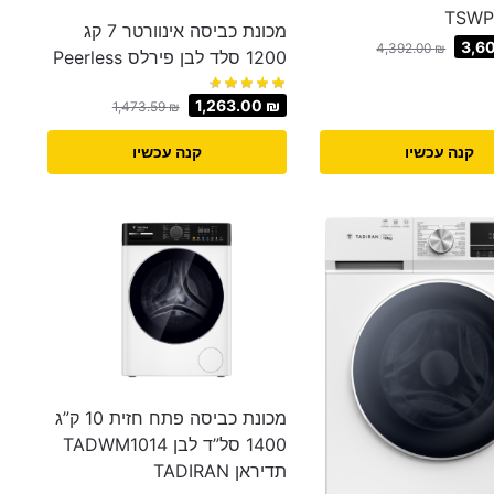
TSWP
מכונת כביסה אינוורטר 7 קג
3,6
4,392.00
₪
1200 סלד לבן פירלס Peerless
1,263.00
₪
1,473.59
₪
קנה עכשיו
קנה עכשיו
מכונת כביסה פתח חזית 10 ק”ג
1400 סל”ד לבן TADWM1014
תדיראן TADIRAN