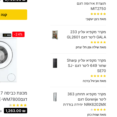
תוצרת אירופה דגם
MIT2750
קנה 
מאת ניצן יעקובי
מקרר מקפיא עליון 233
-24%
GALA ליטר דגם GL2601
מאת שילה גפן תל יצחק
מקרר מקפיא עליון Sharp
שחור 649 ליטר דגם SJ-
SE70
מאת אביגיל ברכה
מקרר ‏מקפיא תחתון 363
דגםNE-WM7800
‏ליטר Gorenje דגם
NRK6202MX יחידה בודדת
1,263.00
₪
₪
מאת שגית כהן