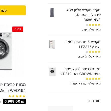
מקרר מקפיא עליון 438
קנה 
‏ליטר LG דגם GR-
B486INVS
-12%
מאת אליה קדם
מקפיא 6 מגירות LENCO
דגם LFZ375V
מאת יובל תל אביב
מכונת כביסה 8 ק''ג פתח
חזית CROWN דגם CR810
מאת אלעד מזרחי רעננה
מ
Miele WED164
מותגים
6,968.00
₪
₪