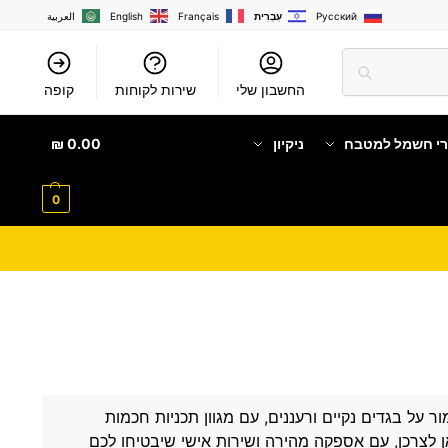
Русский
עִבְרִית
Français
English
العربية
החשבון שלי
שירות לקוחות
קופה
רי חשמל למטבח
ניקיון
0.00
₪
0
על בגדים נקיים ורעננים, עם מגוון תכניות חכמות
ן לצרכן, עם אספקה מהירה ושירות אישי שיבטיחו לכם