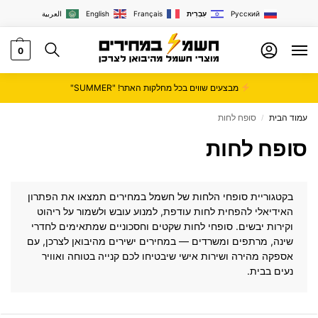
Русский
עִבְרִית
Français
English
العربية
0
מבצעים שווים בכל מחלקות האתר! "SUMMER"
עמוד הבית
סופח לחות
/
סופח לחות
בקטגוריית סופחי הלחות של
חשמל במחירים
תמצאו את הפתרון
האידיאלי להפחית לחות עודפת, למנוע עובש ולשמור על ריהוט
וקירות יבשים. סופחי לחות שקטים וחסכוניים שמתאימים לחדרי
שינה, מרתפים ומשרדים — במחירים ישירים מהיבואן לצרכן, עם
אספקה מהירה ושירות אישי שיבטיחו לכם קנייה בטוחה ואוויר
נעים בבית.