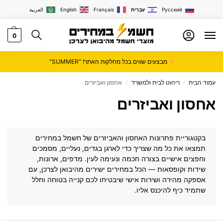
Русский
עִבְרִית
Français
English
العربية
0
מבצעים שווים בכל מחלקות האתר! "SUMMER"
עמוד הבית
ריהוט לבית ולמשרד
אחסון ואביזרים
/
/
אחסון ואביזרים
בקטגוריית פתרונות האחסון והאביזרים של
חשמל במחירים
תמצאו את כל מה שצריך כדי לארגן בגדים, נעליים, מסמכים
וחפצים אישיים בצורה חכמה ונעימה לעין. מדפים, ארונות,
שידות וקופסאות — הכל במחירים ישירים מהיבואן לצרכן, עם
אספקה מהירה ושירות אישי שיבטיחו לכם קנייה בטוחה וחלל
שתמיד כיף להיכנס אליו.