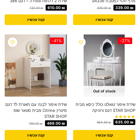
מדף תלוי למטבח SR336
שידת 2 דלתות ומגירה – דגם 386
610.00
₪
339.00
₪
732.00
₪
490.00
₪
קנה עכשיו
קנה עכשיו
-41%
-27%
Out of stock
שידת איפור טואלט כולל כיסא מבית
שידת איפור לבנה עם תאורת לד דגם
STAR SHOP דגם ורוניקה
סיטרין Citrine מבית סטאר שופ
STAR SHOP
635.00
₪
864.56
₪
469.00
₪
790.00
₪
קנה עכשיו
קנה עכשיו