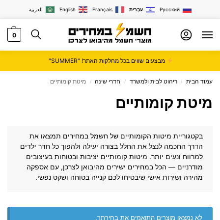
Русский
עִבְרִית
Français
English
العربية
0
מבצעים שווים בכל מחלקות האתר! "SUMMER"
עמוד הבית
ריהוט לבית ולמשרד
חדרי שינה
מיטת קומותיים
/
/
/
מיטת קומותיים
בקטגוריית מיטות הקומותיים של
חשמל במחירים
תמצאו את
הדרך החכמה לנצל את החלל בצורה יעילה ולהפוך כל חדר ילדים
למרווח ונעים יותר. מיטות קומותיים יציבות ובטוחות בעיצובים
מודרניים — הכל במחירים ישירים מהיבואן לצרכן, עם אספקה
מהירה ושירות אישי שיבטיחו לכם קנייה בטוחה ושקט נפשי.
לא נמצאו מוצרים התואמים את בחירתך.