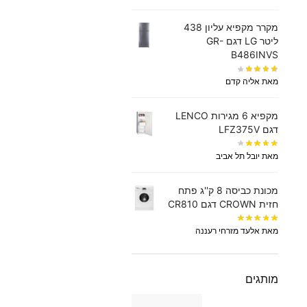
מקרר מקפיא עליון 438
‏ליטר LG דגם GR-
B486INVS
מאת אליה קדם
מקפיא 6 מגירות LENCO
דגם LFZ375V
מאת יובל תל אביב
מכונת כביסה 8 ק''ג פתח
חזית CROWN דגם CR810
מאת אלעד מזרחי רעננה
מותגים