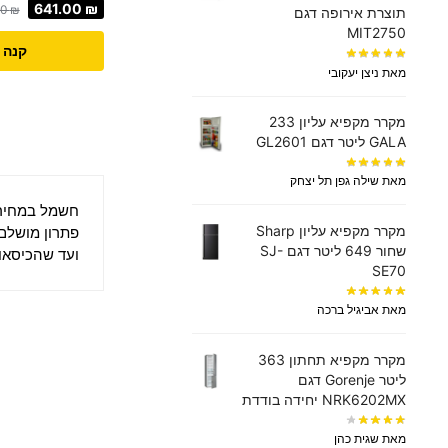
641.00
₪
00
₪
תוצרת אירופה דגם
MIT2750
קנה 
מאת ניצן יעקובי
מקרר מקפיא עליון 233
GALA ליטר דגם GL2601
מאת שילה גפן תל יצחק
חשמל במחיר
מקרר מקפיא עליון Sharp
פתרון מושלם 
שחור 649 ליטר דגם SJ-
ועד שהכיסאו
SE70
מאת אביגיל ברכה
מקרר ‏מקפיא תחתון 363
‏ליטר Gorenje דגם
NRK6202MX יחידה בודדת
מאת שגית כהן