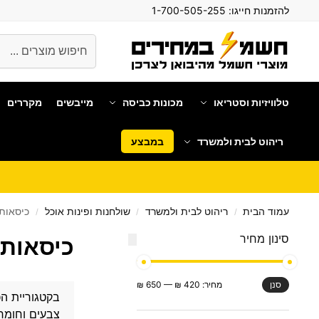
להזמנות חייגו:
1-700-505-255
חיפוש
טלוויזיות וסטריאו
מכונות כביסה
מייבשים
מקררים
ריהוט לבית ולמשרד
במבצע
עמוד הבית
ריהוט לבית ולמשרד
שולחנות ופינות אוכל
כיסאות
/
/
/
סינון מחיר
כיסאות
מחיר:
420 ₪
—
650 ₪
סנן
בקטגוריית ה
צבעים וחומר