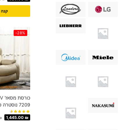
קנה 
-28%
7209 נוסטרה פרימיום שמנת
1,445.00
₪
₪