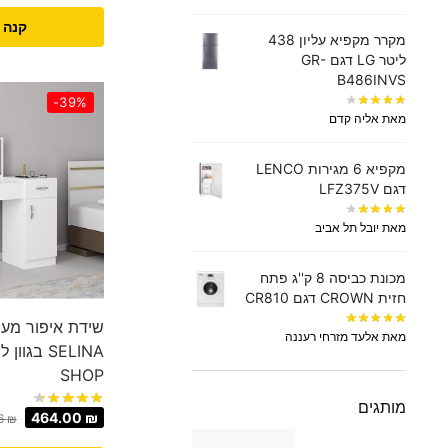
קנה 
מקרר מקפיא עליון 438
‏ליטר LG דגם GR-
B486INVS
-39%
מאת אליה קדם
מקפיא 6 מגירות LENCO
דגם LFZ375V
מאת יובל תל אביב
מכונת כביסה 8 ק''ג פתח
חזית CROWN דגם CR810
שידת איפור מעו
מאת אלעד מזרחי רעננה
SHOP
מותגים
464.00
₪
6
₪