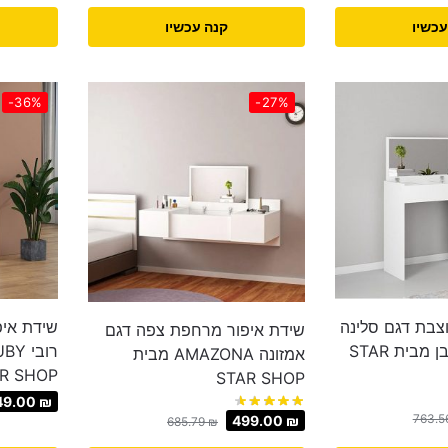
עכשיו
קנה עכשיו
-36%
-27%
צבת דגם סלינה
שידת איפ
שידת איפור מרחפת צפה דגם
SELINA בגוון לבן מבית STAR
אמזונה AMAZONA מבית
R SHOP
STAR SHOP
49.00
₪
763.5
499.00
₪
685.79
₪