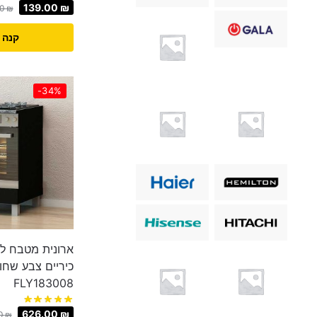
139.00
₪
00
₪
קנה 
-34%
ארונית מטבח לת
כיריים צבע שחו
FLY183008
626.00
₪
0
₪