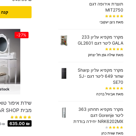
תוצרת אירופה דגם
MIT2750
קנה 
מאת ניצן יעקובי
-27%
מקרר מקפיא עליון 233
GALA ליטר דגם GL2601
מאת שילה גפן תל יצחק
מקרר מקפיא עליון Sharp
שחור 649 ליטר דגם SJ-
SE70
 stock
מאת אביגיל ברכה
שידת איפור טוא
מקרר ‏מקפיא תחתון 363
מבית STAR SHOP דגם ורוניקה
‏ליטר Gorenje דגם
NRK6202MX יחידה בודדת
635.00
₪
6
₪
מאת שגית כהן