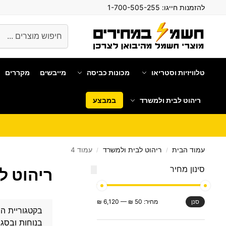
להזמנות חייגו:
1-700-505-255
חיפוש
טלוויזיות וסטריאו
מכונות כביסה
מייבשים
מקררים
ריהוט לבית ולמשרד
במבצע
עמוד הבית
ריהוט לבית ולמשרד
עמוד 4
/
/
סינון מחיר
ריהוט ל
מחיר:
50 ₪
—
6,120 ₪
סנן
בקטגוריית ה
בנוחות ובסגנ