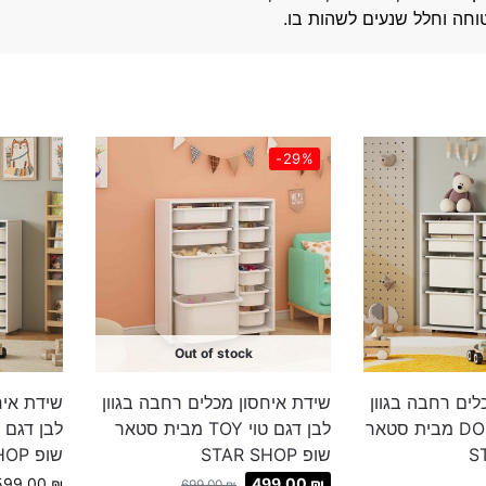
וחה וחלל שנעים לשהות בו.
-29%
Out of stock
לים רחבה בגוון
שידת איחסון מכלים רחבה בגוון
שידת איח
לבן דגם דול DOOL מבית סטאר
לבן דגם טוי TOY מבית סטאר
שופ STAR SHOP
שופ STAR SHOP
599.00
₪
499.00
₪
699.00
₪