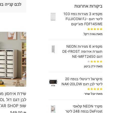
לכם קנייה בט
ביקורות אחרונות
מקפיא 3 מגירות נפח 103
ליטר דגם FUJICOM FJ-
FDF145WE פוג'יקום
מאת גאיה דקל
מקפיא 6 מגירות NEON
תוצרת אירופה DE-FROST
דגם NE-MIFT2450
מאת ירדן ביטון
מיקרוגל דיגיטלי בנפח 20
ליטר לבן דגם NAK-20LDW
שידת איחסון מכ
מאת יובל שחר
שופ STAR SHOP
מקרר NEON קלאסי
DeFrost בנפח 248 ליטר
549.00
₪