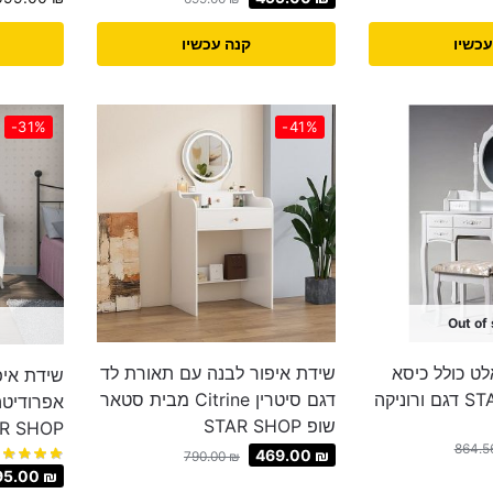
עכשיו
קנה עכשיו
-31%
-41%
Out of
לט כולל כיסא
שידת איפור לבנה עם תאורת לד
שידת איפ
דגם סיטרין Citrine מבית סטאר
אפרודיטה
שופ STAR SHOP
R SHOP
864.5
469.00
₪
790.00
₪
95.00
₪