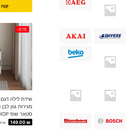
קנה 
-61%
מגירות גוון לבן
סטאר שופ STAR SHOP
149.00
₪
00
₪