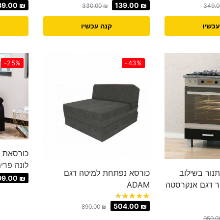
39.00
₪
139.00
₪
330.00
₪
349.
עכשיו
קנה עכשיו
-25%
-43%
כורסאת מ
לונה פרי
נור בשילוב
כורסא נפתחת למיטה דגם
99.00
₪
ר דגם אנקרסטה
ADAM
504.00
₪
890.00
₪
950.0