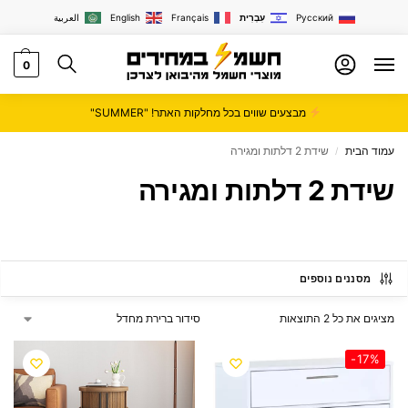
Русский
עִבְרִית
Français
English
العربية
0
מבצעים שווים בכל מחלקות האתר! "SUMMER"
עמוד הבית
שידת 2 דלתות ומגירה
/
שידת 2 דלתות ומגירה
מסננים נוספים
מציגים את כל ⁦2⁩ התוצאות
-17%