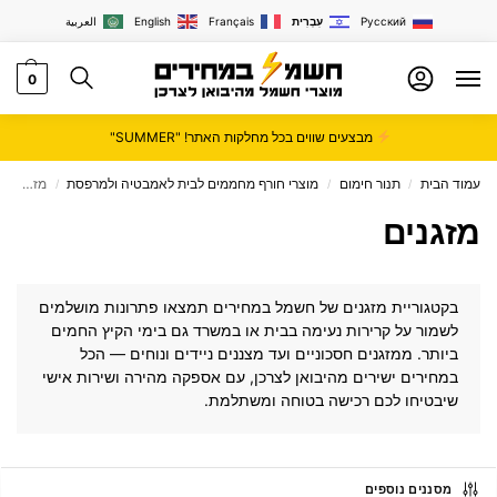
Русский
עִבְרִית
Français
English
العربية
0
מבצעים שווים בכל מחלקות האתר! "SUMMER"
עמוד הבית
תנור חימום
מוצרי חורף מחממים לבית לאמבטיה ולמרפסת
מזגנים
/
/
/
מזגנים
בקטגוריית מזגנים של
חשמל במחירים
תמצאו פתרונות מושלמים
לשמור על קרירות נעימה בבית או במשרד גם בימי הקיץ החמים
ביותר. ממזגנים חסכוניים ועד מצננים ניידים ונוחים — הכל
במחירים ישירים מהיבואן לצרכן, עם אספקה מהירה ושירות אישי
שיבטיחו לכם רכישה בטוחה ומשתלמת.
מסננים נוספים