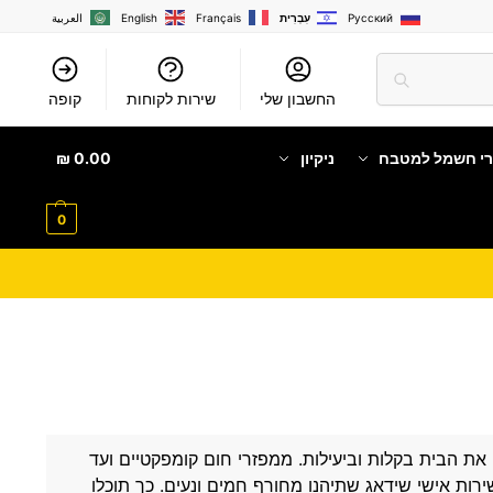
Русский
עִבְרִית
Français
English
العربية
החשבון שלי
שירות לקוחות
קופה
רי חשמל למטבח
ניקיון
0.00
₪
0
 הבית בקלות וביעילות. ממפזרי חום קומפקטיים ועד
רות אישי שידאג שתיהנו מחורף חמים ונעים. כך תוכלו