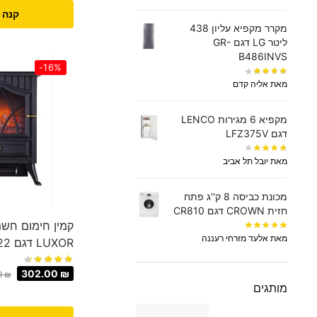
קנה 
מקרר מקפיא עליון 438
‏ליטר LG דגם GR-
B486INVS
-16%
מאת אליה קדם
מקפיא 6 מגירות LENCO
דגם LFZ375V
מאת יובל תל אביב
מכונת כביסה 8 ק''ג פתח
חזית CROWN דגם CR810
קמין חימום חשמ
מאת אלעד מזרחי רעננה
LUXOR דגם MQ22
302.00
₪
0
₪
מותגים