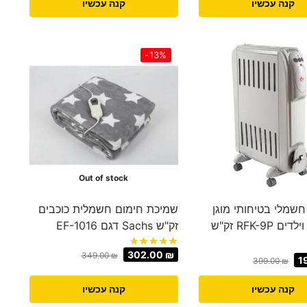
קנה עכשיו
קנה עכשיו
-13%
Out of stock
חשמלי בטיחותי מוגן
שמיכת חימום חשמלית כוכבים
לתינוקות וילדים RFK-9P זק"ש
זק"ש Sachs דגם EF-1016
302.00
₪
349.00
₪
1
399.00
₪
קנה עכשיו
קנה עכשיו