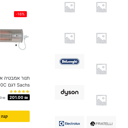
-16%
תנור אמבטיה אי
Sachs דגם QH-1800C
201.00
₪
00
₪
קנה 