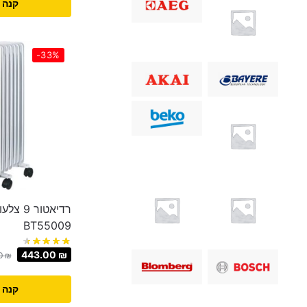
קנה 
-33%
BT55009
443.00
₪
0
₪
קנה 