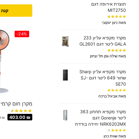
תוצרת אירופה דגם
MIT2750
קנה 
מאת ניצן יעקובי
-24%
מקרר מקפיא עליון 233
GALA ליטר דגם GL2601
מאת שילה גפן תל יצחק
מקרר מקפיא עליון Sharp
שחור 649 ליטר דגם SJ-
SE70
מאת אביגיל ברכה
מקרן חום קרמי דגם: 
מקרר ‏מקפיא תחתון 363
403.00
₪
‏ליטר Gorenje דגם
0
₪
NRK6202MX יחידה בודדת
מאת שגית כהן