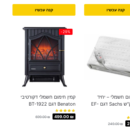
קנה עכשיו
קנה עכשיו
-29%
ום חשמלי – יחיד
קמין חימום חשמלי דקורטיבי
סייפטי זק"ש Sachs דגם EF-
Benaton דגם BT-1922
499.00
₪
699.00
₪
2
249.00
₪