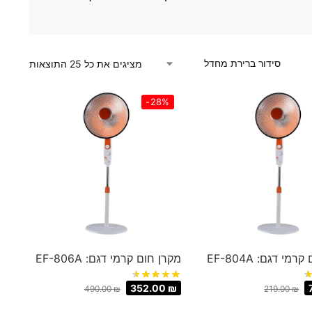
מציגים את כל ⁦25⁩ התוצאות
-28%
מי דגם: EF-804A
מקרן חום קרמי דגם: EF-806A
352.00
₪
490.00
₪
219.00
₪