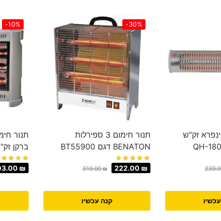
-10%
-30%
נפרא זק"ש
תנור חימום 3 ספירלות
תנור חימ
BENATON דגם BT55900
ברקן זק"ש Sachs דגם 8
03.00
₪
222.00
₪
319.00
₪
239.
עכשיו
קנה עכשיו