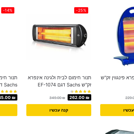
-14%
-25%
רא פינגווין זק"ש
תנור חימום לבית ולגינה אינפרא
תנור חימ
זק"ש Sachs דגם EF-1074
Sachs דגם EF-616
45.00
₪
262.00
₪
349.00
₪
229.
עכשיו
קנה עכשיו