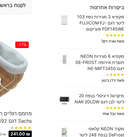
לקנות בראש 
ביקורות אחרונות
מקפיא 3 מגירות נפח 103
ליטר דגם FUJICOM FJ-
FDF145WE פוג'יקום
מאת גאיה דקל
-17%
מקפיא 6 מגירות NEON
תוצרת אירופה DE-FROST
דגם NE-MIFT2450
מאת ירדן ביטון
מיקרוגל דיגיטלי בנפח 20
ליטר לבן דגם NAK-20LDW
מחמם רגליים ח
מאת יובל שחר
Sachs דגם EF-892
מקרר NEON קלאסי
241.00
₪
00
₪
DeFrost בנפח 248 ליטר