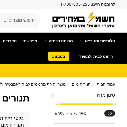
להזמנות חייגו:
1-700-505-255
חיפוש
טלוויזיות וסטריאו
מכונות כביסה
מייבשים
מקררים
ריהוט לבית ולמשרד
במבצע
עמוד הבית
תנור חימום
מוצרי חורף מחממים לבית לאמבטיה ו
/
/
סינון מחיר
תנורים 
מחיר:
70 ₪
—
500 ₪
סנן
בקטגוריית תנ
תנורי חימום 