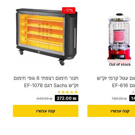
-17%
Out of stock
ום עגול קרמי זק"ש
תנור חימום רצפתי 6 גופי חימום
זק"ש Sachs דגם EF-1078
372.00
₪
1
449.00
₪
169.00
₪
קנה עכשיו
קנה עכשיו