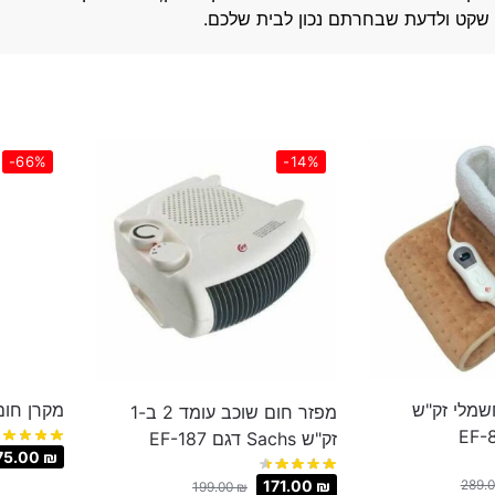
שקט ולדעת שבחרתם נכון לבית שלכם.
-66%
-14%
שמלי זק"ש
מקרן חום קר
מפזר חום שוכב עומד 2 ב-1
זק"ש Sachs דגם EF-187
75.00
₪
289.
171.00
₪
199.00
₪