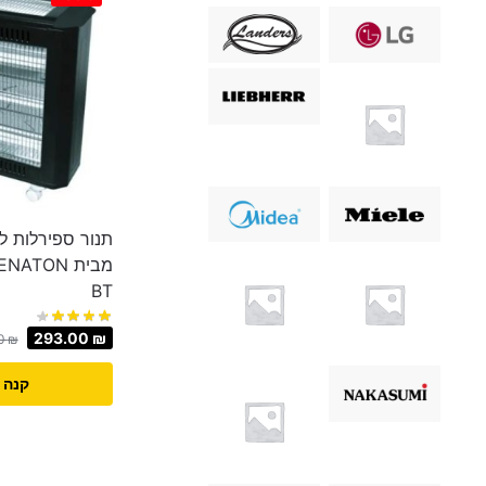
תנור ספירלות ל
BT
293.00
₪
0
₪
קנה 