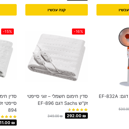
עכשיו
קנה עכשיו
-15%
-16%
EF-832A
סדין חימום חשמלי – זוגי סייפטי
סדין חימ
זק"ש Sachs דגם EF-896
530.0
894
292.00
₪
349.00
₪
11.00
₪