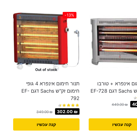
-13%
Out of stock
ום אינפרא + טורבו
תנור חימום אינפרא 4 גופי
EF-72
חימום זק"ש Sachs דגם EF-
792‎
4
449.00
₪
302.00
₪
349.00
₪
קנה עכשיו
קנה עכשיו