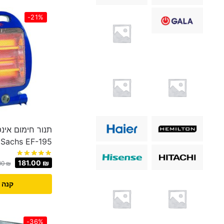
-21%
תנור חימום אינפ
Sachs EF-195
181.00
₪
00
₪
קנה 
-36%