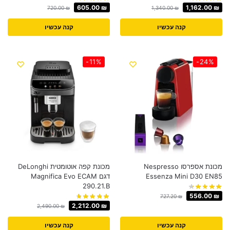
605.00
₪
1,162.00
₪
720.00
₪
1,340.00
₪
קנה עכשיו
קנה עכשיו
-11%
-24%
מכונת אספרסו Nespresso
מכונת קפה אוטומטית DeLonghi
Essenza Mini D30 EN85
דגם Magnifica Evo ECAM
290.21.B
556.00
₪
727.20
₪
2,212.00
₪
2,490.00
₪
קנה עכשיו
קנה עכשיו