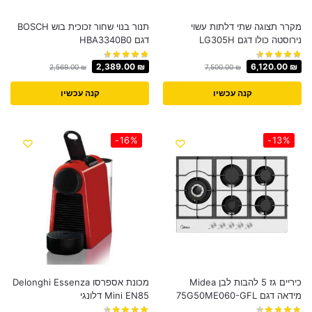
מקרר תצוגה שתי דלתות עשוי
תנור בנוי שחור זכוכית בוש BOSCH
נירוסטה כולו דגם LG305H
דגם HBA3340B0
2,389.00
₪
6,120.00
₪
2,569.00
₪
7,500.00
₪
קנה עכשיו
קנה עכשיו
-16%
-13%
כיריים גז 5 להבות לבן Midea
מכונת אספרסו Delonghi Essenza
מידאה דגם 75G50ME060-GFL
Mini EN85 דלונגי