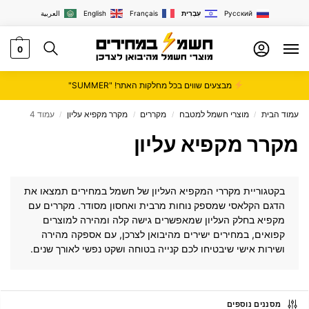
Русский
עִבְרִית
Français
English
العربية
0
מבצעים שווים בכל מחלקות האתר! "SUMMER"
עמוד הבית
מוצרי חשמל למטבח
מקררים
מקרר מקפיא עליון
עמוד 4
/
/
/
/
מקרר מקפיא עליון
בקטגוריית מקררי המקפיא העליון של
חשמל במחירים
תמצאו את
הדגם הקלאסי שמספק נוחות מרבית ואחסון מסודר. מקררים עם
מקפיא בחלק העליון שמאפשרים גישה קלה ומהירה למוצרים
קפואים, במחירים ישירים מהיבואן לצרכן, עם אספקה מהירה
ושירות אישי שיבטיחו לכם קנייה בטוחה ושקט נפשי לאורך שנים.
מסננים נוספים