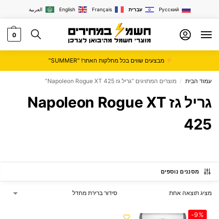
Русский
עִבְרִית
Français
English
العربية
0
מבצעים שווים בכל מחלקות האתר! "SUMMER"
עמוד הבית
מוצרים המתויגים “‏גריל ‏גז Napoleon Rogue XT 425”
/
‏גריל ‏גז Napoleon Rogue XT
425
מסננים נוספים
מציג תוצאה אחת
-9%