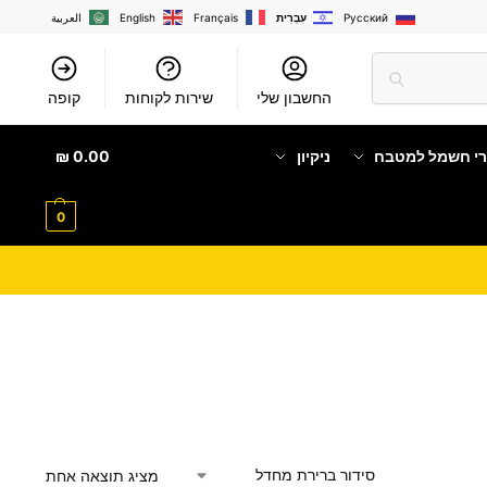
Русский
עִבְרִית
Français
English
العربية
החשבון שלי
שירות לקוחות
קופה
רי חשמל למטבח
ניקיון
0.00
₪
0
מציג תוצאה אחת