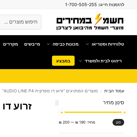
להזמנות חייגו:
1-700-505-255
חיפוש
טלוויזיות וסטריאו
מכונות כביסה
מייבשים
מקררים
ריהוט לבית ולמשרד
במבצע
עמוד הבית
מוצרים המתויגים “זרוע דו מפרקית AUDIO LINE P4”
/
סינון מחיר
זרוע דו מפרקי
מחיר:
190 ₪
—
200 ₪
סנן