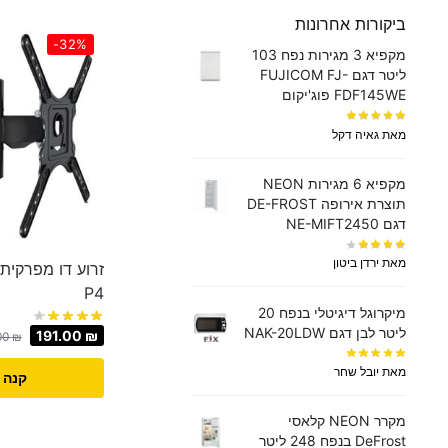
ביקורות אחרונות
-32%
מקפיא 3 מגירות נפח 103
ליטר דגם FUJICOM FJ-
FDF145WE פוג'יקום
מאת גאיה דקל
מקפיא 6 מגירות NEON
תוצרת אירופה DE-FROST
דגם NE-MIFT2450
מאת ירדן ביטון
P4
מיקרוגל דיגיטלי בנפח 20
ליטר לבן דגם NAK-20LDW
191.00
₪
00
₪
מאת יובל שחר
קנה 
מקרר NEON קלאסי
DeFrost בנפח 248 ליטר