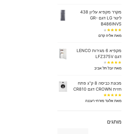
מקרר מקפיא עליון 438
‏ליטר LG דגם GR-
B486INVS
מאת אליה קדם
מקפיא 6 מגירות LENCO
דגם LFZ375V
מאת יובל תל אביב
מכונת כביסה 8 ק''ג פתח
חזית CROWN דגם CR810
מאת אלעד מזרחי רעננה
מותגים