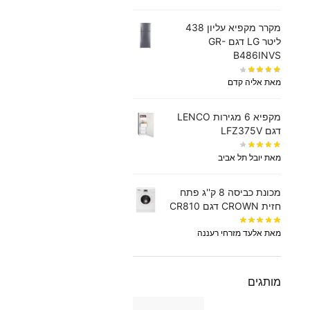
מקרר מקפיא עליון 438
‏ליטר LG דגם GR-
B486INVS
מאת אליה קדם
מקפיא 6 מגירות LENCO
דגם LFZ375V
מאת יובל תל אביב
מכונת כביסה 8 ק''ג פתח
חזית CROWN דגם CR810
מאת אלעד מזרחי רעננה
מותגים