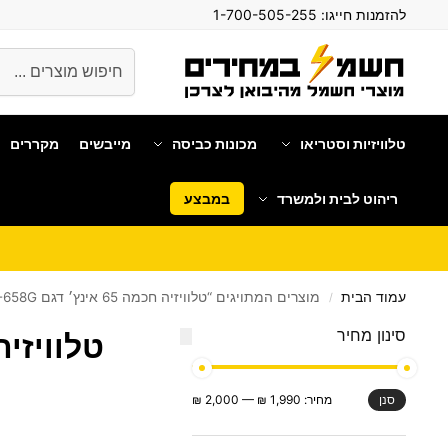
להזמנות חייגו:
1-700-505-255
חיפוש
טלוויזיות וסטריאו
מכונות כביסה
מייבשים
מקררים
ריהוט לבית ולמשרד
במבצע
עמוד הבית
מוצרים המתויגים “טלוויזיה חכמה 65 אינץ׳ דגם WS-658G”
/
סינון מחיר
טלוויזיה חכמה 65 
מחיר:
1,990 ₪
—
2,000 ₪
סנן