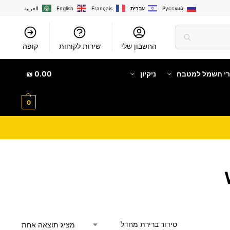
Русский
עִבְרִית
Français
English
العربية
החשבון שלי
שירות לקוחות
קופה
רי חשמל למטבח
ניקיון
0.00
₪
0
מציג תוצאה אחת