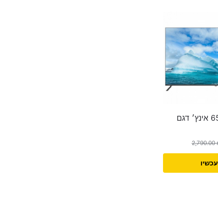
טלוויזיה חכמה 65 אינץ׳ דגם
2,790.00
עכשיו