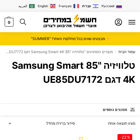
Русский
עִבְרִית
Français
English
العربية
0
מבצעים שווים בכל מחלקות האתר! "SUMMER"
עמוד הבית
מוצרים המתויגים “טלוויזיה "85 Samsung Smart 4K דגם UE85DU7172”
/
טלוויזיה "85 Samsung Smart
4K דגם UE85DU7172
מסננים נוספים
מציג תוצאה אחת
-22%