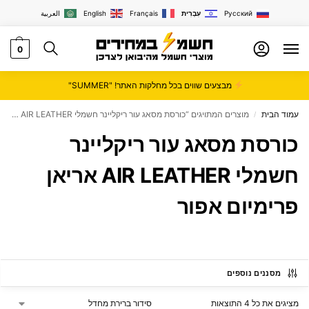
Русский
עִבְרִית
Français
English
العربية
0
מבצעים שווים בכל מחלקות האתר! "SUMMER"
עמוד הבית
מוצרים המתויגים “כורסת מסאג עור ריקליינר חשמלי AIR LEATHER אריאן פרימיום אפור”
/
כורסת מסאג עור ריקליינר
חשמלי AIR LEATHER אריאן
פרימיום אפור
מסננים נוספים
מציגים את כל ⁦4⁩ התוצאות