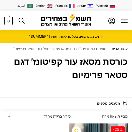
Русский
עִבְרִית
Français
English
العربية
0
מבצעים שווים בכל מחלקות האתר! "SUMMER"
עמוד הבית
מוצרים המתויגים “כורסת מסאז עור קפיטונז’ דגם סטאר פרימיום”
/
כורסת מסאז עור קפיטונז’ דגם
סטאר פרימיום
מסננים נוספים
מציג תוצאה אחת
-25%