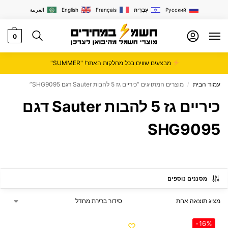
Русский
עִבְרִית
Français
English
العربية
0
מבצעים שווים בכל מחלקות האתר! "SUMMER"
עמוד הבית
מוצרים המתויגים “כיריים גז 5 להבות Sauter דגם SHG9095”
/
כיריים גז 5 להבות Sauter דגם
SHG9095
מסננים נוספים
מציג תוצאה אחת
-16%