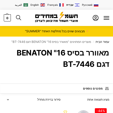
Русский
עִבְרִית
Français
English
العربية
0
מבצעים שווים בכל מחלקות האתר! "SUMMER"
עמוד הבית
מוצרים המתויגים “מאוורר בסיס 16" BENATON דגם BT-7446”
/
מאוורר בסיס 16" BENATON
דגם BT-7446
מסננים נוספים
מציג תוצאה אחת
-44%