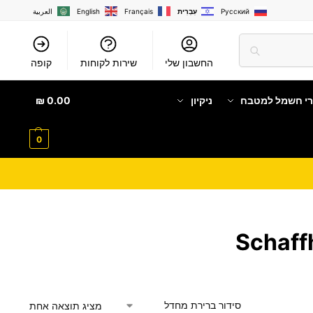
Русский
עִבְרִית
Français
English
العربية
החשבון שלי
שירות לקוחות
קופה
רי חשמל למטבח
ניקיון
0.00
₪
0
מציג תוצאה אחת