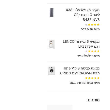
מקרר מקפיא עליון 438
‏ליטר LG דגם GR-
B486INVS
מאת אליה קדם
מקפיא 6 מגירות LENCO
דגם LFZ375V
מאת יובל תל אביב
מכונת כביסה 8 ק''ג פתח
חזית CROWN דגם CR810
מאת אלעד מזרחי רעננה
מותגים