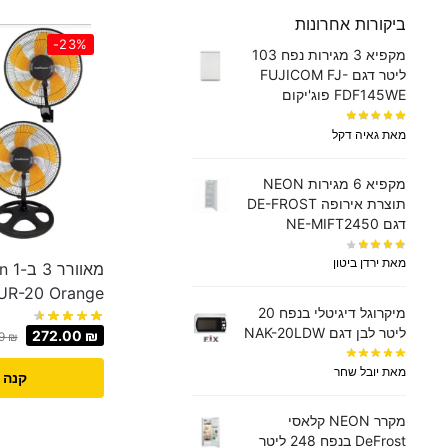
ביקורות אחרונות
-23%
מקפיא 3 מגירות נפח 103
ליטר דגם FUJICOM FJ-
FDF145WE פוג'יקום
מאת גאיה דקל
מקפיא 6 מגירות NEON
תוצרת אירופה DE-FROST
דגם NE-MIFT2450
מאת ירדן ביטון
מא
UR-20 Orange
מיקרוגל דיגיטלי בנפח 20
ליטר לבן דגם NAK-20LDW
272.00
₪
49
₪
מאת יובל שחר
קנה 
מקרר NEON קלאסי
DeFrost בנפח 248 ליטר