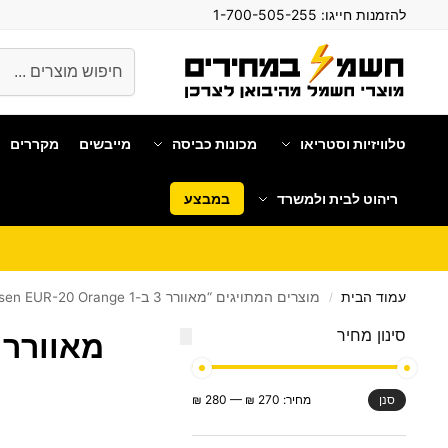
להזמנות חייגו:
1-700-505-255
חיפוש
טלוויזיות וסטריאו
מכונות כביסה
מייבשים
מקררים
ריהוט לבית ולמשרד
במבצע
עמוד הבית
מוצרים המתויגים “מאוורר 3 ב-1 Schaffhausen EUR-20 Orange”
/
סינון מחיר
מאוורר 3 ב-1 chaffhausen EUR-20 Orange
מחיר:
270 ₪
—
280 ₪
סנן