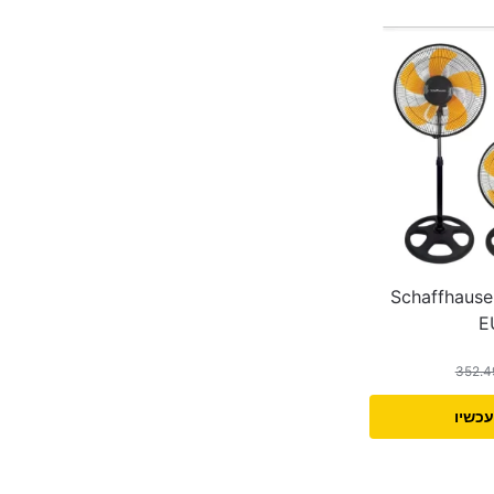
וורר 3 ב-1 Schaffhausen
E
352.
עכשיו