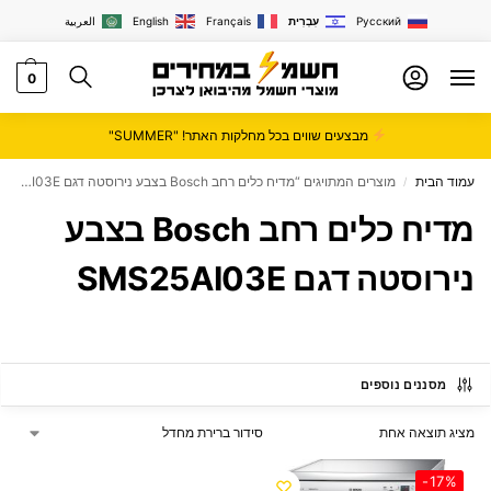
Русский
עִבְרִית
Français
English
العربية
0
מבצעים שווים בכל מחלקות האתר! "SUMMER"
עמוד הבית
מוצרים המתויגים “מדיח כלים רחב Bosch בצבע נירוסטה דגם SMS25AI03E”
/
מדיח כלים רחב Bosch בצבע
נירוסטה דגם SMS25AI03E
מסננים נוספים
מציג תוצאה אחת
-17%