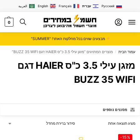
Русский
עִבְרִית
Français
English
العربية
0
מבצעים שווים בכל מחלקות האתר! "SUMMER"
עמוד הבית
מוצרים המתויגים “מזגן עילי 3.5 כ"ס HAIER דגם BUZZ 35 WIFI”
/
מזגן עילי 3.5 כ"ס HAIER דגם
BUZZ 35 WIFI
מסננים נוספים
מציג תוצאה אחת
-15%