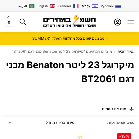
Русский
עִבְרִית
Français
English
العربية
0
מבצעים שווים בכל מחלקות האתר! "SUMMER"
עמוד הבית
מוצרים המתויגים “מיקרוגל 23 ליטר Benaton מכני דגם BT2061”
/
מיקרוגל 23 ליטר Benaton מכני
דגם BT2061
מסננים נוספים
מציג תוצאה אחת
-19%