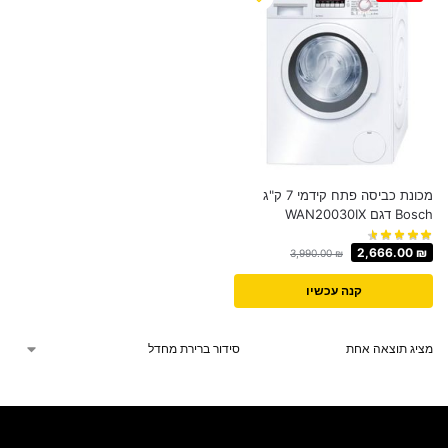
מכונת כביסה פתח קידמי 7 ק"ג
Bosch דגם WAN20030IX
2,666.00
₪
3,990.00
₪
קנה עכשיו
מציג תוצאה אחת