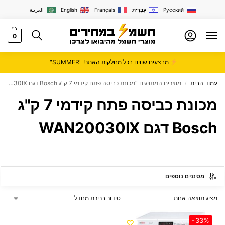
Русский
עִבְרִית
Français
English
العربية
0
מבצעים שווים בכל מחלקות האתר! "SUMMER"
עמוד הבית
מוצרים המתויגים “מכונת כביסה פתח קידמי 7 ק"ג Bosch דגם WAN20030IX”
/
מכונת כביסה פתח קידמי 7 ק"ג
Bosch דגם WAN20030IX
מסננים נוספים
מציג תוצאה אחת
-33%