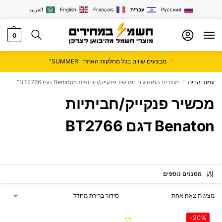
Русский
עִבְרִית
Français
English
العربية
0
מבצעים שווים בכל מחלקות האתר! "SUMMER"
עמוד הבית
מוצרים המתויגים “‏מכשיר פנקייק/חביתיות Benaton דגם BT2766”
/
‏מכשיר פנקייק/חביתיות
Benaton דגם BT2766
מסננים נוספים
מציג תוצאה אחת
-20%