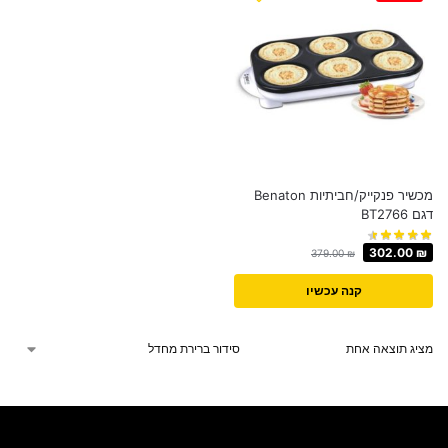
‏מכשיר פנקייק/חביתיות Benaton
דגם BT2766
302.00
₪
379.00
₪
קנה עכשיו
מציג תוצאה אחת