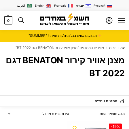
Русский
עִבְרִית
Français
English
العربية
0
מבצעים שווים בכל מחלקות האתר! "SUMMER"
עמוד הבית
מוצרים המתויגים “מצנן אוויר קירור BENATON דגם BT 2022”
/
מצנן אוויר קירור BENATON דגם
BT 2022
מסננים נוספים
מציג תוצאה אחת
-19%