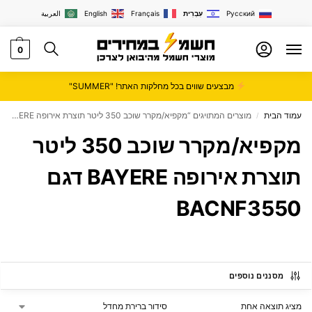
Русский
עִבְרִית
Français
English
العربية
0
מבצעים שווים בכל מחלקות האתר! "SUMMER"
עמוד הבית
מוצרים המתויגים “מקפיא/מקרר שוכב 350 ליטר תוצרת אירופה BAYERE דגם BACNF3550”
/
מקפיא/מקרר שוכב 350 ליטר
תוצרת אירופה BAYERE דגם
BACNF3550
מסננים נוספים
מציג תוצאה אחת