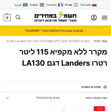
Русский
עִבְרִית
Français
English
العربية
0
מבצעים שווים בכל מחלקות האתר! "SUMMER"
עמוד הבית
מוצרים המתויגים “מקרר ‏ללא מקפיא ‏115 ‏ליטר רטרו Landers דגם LA130”
/
מקרר ‏ללא מקפיא ‏115 ‏ליטר
רטרו Landers דגם LA130
מסננים נוספים
מציג תוצאה אחת
-12%