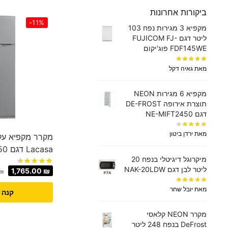
ביקורות אחרונות
-11%
מקפיא 3 מגירות נפח 103
ליטר דגם FUJICOM FJ-
FDF145WE פוג'יקום
מאת גאיה דקל
מקפיא 6 מגירות NEON
תוצרת אירופה DE-FROST
דגם NE-MIFT2450
מאת ירדן ביטון
Lacasa ‏דגם LC3450
מיקרוגל דיגיטלי בנפח 20
ליטר לבן דגם NAK-20LDW
1,765.00
₪
₪
מאת יובל שחר
קנה 
מקרר NEON קלאסי
DeFrost בנפח 248 ליטר