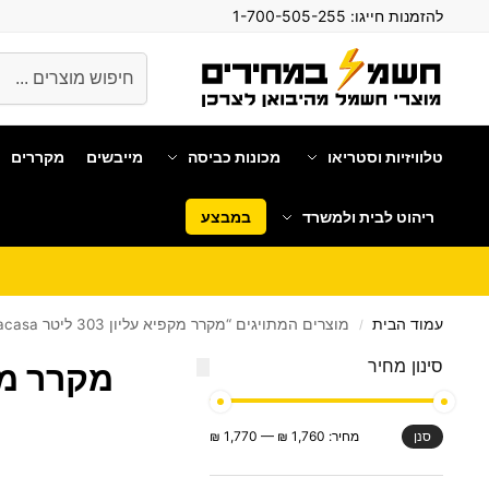
להזמנות חייגו:
1-700-505-255
חיפוש
טלוויזיות וסטריאו
מכונות כביסה
מייבשים
מקררים
ריהוט לבית ולמשרד
במבצע
עמוד הבית
מוצרים המתויגים “מקרר ‏מקפיא עליון 303 ‏ליטר Lacasa ‏דגם LC3450”
/
סינון מחיר
מקרר ‏מקפיא עליון 
מחיר:
1,760 ₪
—
1,770 ₪
סנן