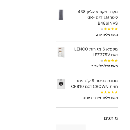
מקרר מקפיא עליון 438
‏ליטר LG דגם GR-
B486INVS
מאת אליה קדם
מקפיא 6 מגירות LENCO
דגם LFZ375V
מאת יובל תל אביב
מכונת כביסה 8 ק''ג פתח
חזית CROWN דגם CR810
מאת אלעד מזרחי רעננה
מותגים