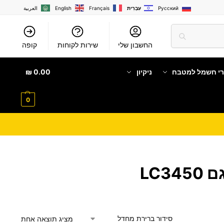
Русский
עִבְרִית
Français
English
العربية
החשבון שלי
שירות לקוחות
קופה
רי חשמל למטבח
ניקיון
0.00
₪
0
מציג תוצאה אחת