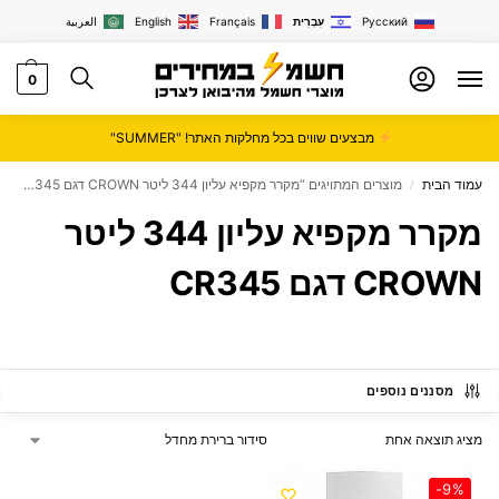
Русский
עִבְרִית
Français
English
العربية
0
מבצעים שווים בכל מחלקות האתר! "SUMMER"
עמוד הבית
מוצרים המתויגים “מקרר ‏מקפיא עליון 344 ‏ליטר CROWN דגם CR345”
/
מקרר ‏מקפיא עליון 344 ‏ליטר
CROWN דגם CR345
מסננים נוספים
מציג תוצאה אחת
-9%