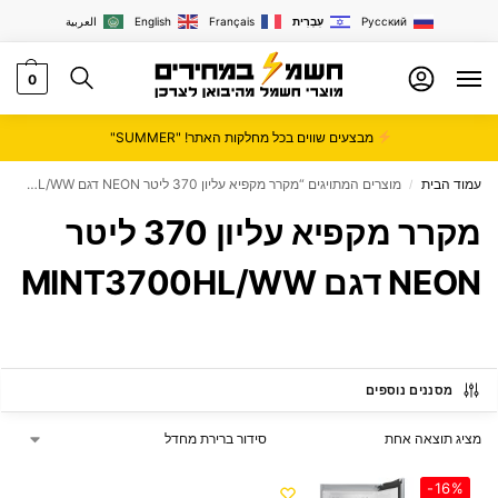
Русский
עִבְרִית
Français
English
العربية
0
מבצעים שווים בכל מחלקות האתר! "SUMMER"
עמוד הבית
מוצרים המתויגים “מקרר מקפיא עליון 370 ליטר NEON דגם MINT3700HL/WW”
/
מקרר מקפיא עליון 370 ליטר
NEON דגם MINT3700HL/WW
מסננים נוספים
מציג תוצאה אחת
-16%