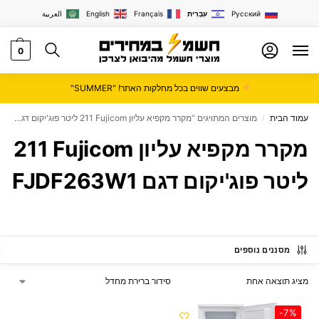
Русский
עִבְרִית
Français
English
العربية
0
מבצעים שווים בכל מחלקות האתר! "SUMMER"
עמוד הבית
מוצרים המתויגים “מקרר ‏מקפיא עליון Fujicom ‏211 ‏ליטר פוג'יקום דגם FJDF263W1”
/
מקרר ‏מקפיא עליון Fujicom ‏211
‏ליטר פוג'יקום דגם FJDF263W1
מסננים נוספים
מציג תוצאה אחת
-7%