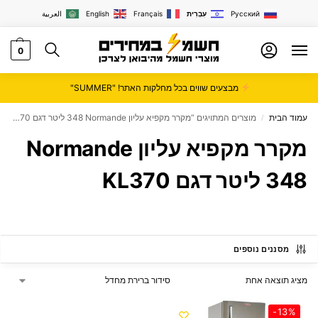
Русский
עִבְרִית
Français
English
العربية
0
מבצעים שווים בכל מחלקות האתר! "SUMMER"
עמוד הבית
מוצרים המתויגים “מקרר מקפיא עליון Normande ‏348 ‏ליטר דגם KL370”
/
מקרר מקפיא עליון Normande
מסננים נוספים
מציג תוצאה אחת
-13%