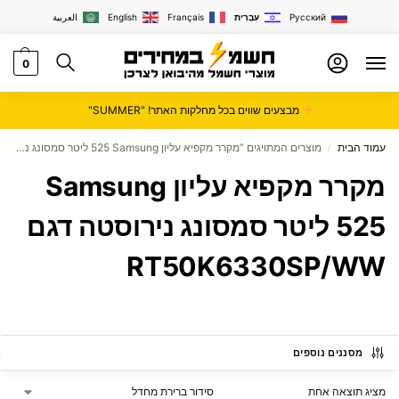
Русский
עִבְרִית
Français
English
العربية
0
מבצעים שווים בכל מחלקות האתר! "SUMMER"
עמוד הבית
מוצרים המתויגים “מקרר מקפיא עליון Samsung ‏525 ‏ליטר סמסונג נירוסטה דגם RT50K6330SP/WW”
/
מקרר מקפיא עליון Samsung
‏525 ‏ליטר סמסונג נירוסטה דגם
RT50K6330SP/WW
מסננים נוספים
מציג תוצאה אחת