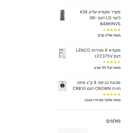
מקרר מקפיא עליון 438
‏ליטר LG דגם GR-
B486INVS
מאת אליה קדם
מקפיא 6 מגירות LENCO
דגם LFZ375V
מאת יובל תל אביב
מכונת כביסה 8 ק''ג פתח
חזית CROWN דגם CR810
מאת אלעד מזרחי רעננה
מותגים