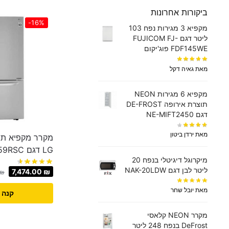
ביקורות אחרונות
-16%
מקפיא 3 מגירות נפח 103
ליטר דגם FUJICOM FJ-
FDF145WE פוג'יקום
מאת גאיה דקל
מקפיא 6 מגירות NEON
תוצרת אירופה DE-FROST
דגם NE-MIFT2450
מאת ירדן ביטון
LG דגם GM859RSC
מיקרוגל דיגיטלי בנפח 20
ליטר לבן דגם NAK-20LDW
7,474.00
₪
₪
מאת יובל שחר
קנה 
מקרר NEON קלאסי
DeFrost בנפח 248 ליטר