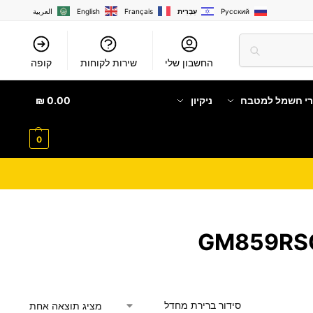
Русский
עִבְרִית
Français
English
العربية
החשבון שלי
שירות לקוחות
קופה
רי חשמל למטבח
ניקיון
0.00
₪
0
מציג תוצאה אחת