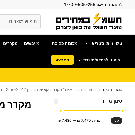
להזמנות חייגו:
1-700-505-255
חיפוש
טלוויזיות וסטריאו
מכונות כביסה
מייבשים
מקררים
ריהוט לבית ולמשרד
במבצע
עמוד הבית
מוצרים המתויגים “מקרר מקפיא תחתון 612 ליטר LG דגם GM859RSC”
/
סינון מחיר
מקרר מקפיא תחתו
מחיר:
7,470 ₪
—
7,480 ₪
סנן